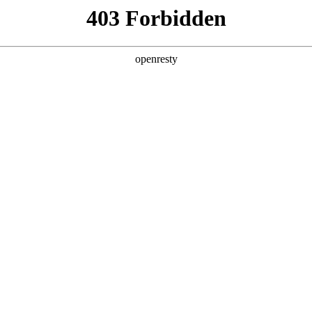
产品及服务
行业解决方案
合作伙伴
投资者关系
国际问学
智算基础设施
算力调度加速
智